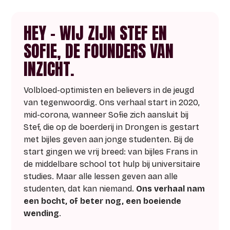
dat je ontzorgt en stap voor stap door de
Examencommissie loodst.
INZICHT is je
partner in crime.
Lees hier
HEY - WIJ ZIJN STEF EN
hoe we werken, in 7 duidelijke punten.
ONTDEK MAX
SOFIE, DE FOUNDERS VAN
STRIVE BY INZICHT
INZICHT.
MEER OVER INZICHT
Privé-onderwijs op maat van ambitieuze
VEELGESTELDE VRAGEN
Volbloed-optimisten en believers in de jeugd
topsporters
zoals jij, die hun
van tegenwoordig. Ons verhaal start in 2020,
sportschema en studie willen
Heb je nog
andere vragen?
Da’s normaal.
mid-corona, wanneer Sofie zich aansluit bij
combineren.
No worries, hier vind je alle antwoorden.
Stef, die op de boerderij in Drongen is gestart
ONTDEK ONS AANBOD
met bijles geven aan jonge studenten. Bij de
NAAR DE FAQ’S
start gingen we vrij breed: van bijles Frans in
de middelbare school tot hulp bij universitaire
studies. Maar alle lessen geven aan alle
studenten, dat kan niemand.
Ons verhaal nam
een bocht, of beter nog, een boeiende
wending
.