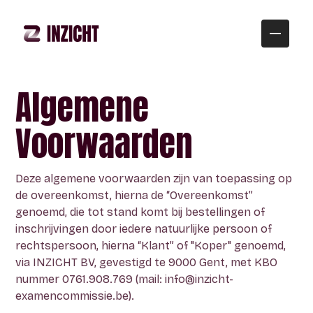
Algemene
Voorwaarden
INZICHT PLUS
Deze algemene voorwaarden zijn van toepassing op
Ons digitaal leerplatform met kant-en-
HOE WERKT DE EXAMENCOMMISSIE?
de overeenkomst, hierna de “Overeenkomst”
klaar studiemateriaal en oefeningen.
genoemd, die tot stand komt bij bestellingen of
Zodat je
zelfstandig
aan de slag kunt.
De Examencommissie is behoorlijk
inschrijvingen door iedere natuurlijke persoon of
ingewikkeld. We leggen het graag in
ONTDEK PLUS
RICHTINGEN & VAKKEN
rechtspersoon, hierna “Klant” of "Koper" genoemd,
mensentaal
voor je uit.
via INZICHT BV, gevestigd te 9000 Gent, met KBO
INZICHT MAX
nummer 0761.908.769 (mail: info@inzicht-
MEER OVER DE EXAMENCOMMISSIE
examencommissie.be).
Privé-onderwijs
door een team experten
HOE WERKT INZICHT?