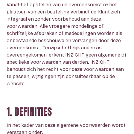
dat je ontzorgt en stap voor stap door de
Vanaf het opstellen van de overeenkomst of het
Examencommissie loodst.
plaatsen van een bestelling verbindt de Klant zich
INZICHT is je
partner in crime.
Lees hier
integraal en zonder voorbehoud aan deze
hoe we werken, in 7 duidelijke punten.
ONTDEK MAX
voorwaarden. Alle vroegere mondelinge of
STRIVE BY INZICHT
schriftelijke afspraken of mededelingen worden als
MEER OVER INZICHT
onbestaande beschouwd en vervangen door deze
Privé-onderwijs op maat van ambitieuze
VEELGESTELDE VRAGEN
overeenkomst. Tenzij schriftelijk anders is
topsporters
zoals jij, die hun
overeengekomen, erkent INZICHT geen algemene of
sportschema en studie willen
specifieke voorwaarden van derden. INZICHT
Heb je nog
andere vragen?
Da’s normaal.
combineren.
behoudt zich het recht voor deze voorwaarden aan
No worries, hier vind je alle antwoorden.
te passen; wijzigingen zijn consulteerbaar op de
ONTDEK ONS AANBOD
website.
NAAR DE FAQ’S
1. DEFINITIES
In het kader van deze algemene voorwaarden wordt
verstaan onder: